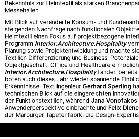
Bekenntnis zur Heimtextil als starken Branchenpa
Messehallen.
Mit Blick auf veränderte Konsum- und Kundenan
steigenden Nachfrage nach funktionalen Objekttex
Heimtextil einen Fokus auf projektbezogene Inte
Programm
Interior.Architecture.Hospitality
vern
Planung sowie Projektentwicklung und machte sich
Textilien Differenzierung und Business-Potenziale 
Objektgeschäft, Office und Healthcare ermöglich
Interior.Architecture.Hospitality
fanden bereits 
boten auch dieses Jahr wieder spannende Einbli
Erkenntnisse! Textilingenieur
Gerhard Sperling
ha
technischen Blick auf die eingereichten Innovati
der Funktionstextilien, während
Jana Vonofakos
Anwenderperspektive einbrachte und
Felix Diene
der Marburger Tapetenfabrk, die Design-Experti